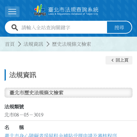
跳到主要內容
展開選單
全站查詢關鍵字欄位
搜尋
:::
:::
首頁
法規資訊
歷史法規條文檢索
keyboard_arrow_left
回上頁
法規資訊
臺北市歷史法規條文檢索
法規類號
北市08－05－3019
名 稱
臺北市身心障礙者房屋租金補貼受理申請及審核程序