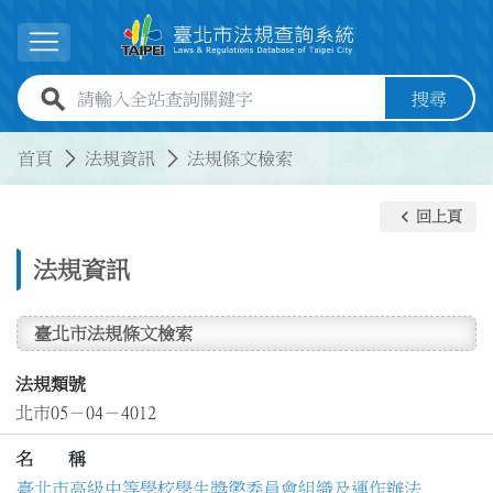
跳到主要內容
展開選單
全站查詢關鍵字欄位
搜尋
:::
:::
首頁
法規資訊
法規條文檢索
keyboard_arrow_left
回上頁
法規資訊
臺北市法規條文檢索
法規類號
北市05－04－4012
名 稱
臺北市高級中等學校學生獎懲委員會組織及運作辦法