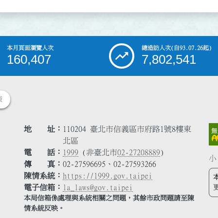
本月頁面瀏覽人次
總造訪人次
(自93.07.26起)
160,407
7,802,541
策
地 址
110204 臺北市信義區市府路1號8樓東
北區
電 話
1999
(非臺北市
02-27208889
)
小
傳 真
02-27596695、02-27593266
陳情系統
https://1999.gov.taipei
電子信箱
la_laws@gov.taipei
本局信箱係處理與系統相關之問題，其餘市政問題請至陳
情系統反映。