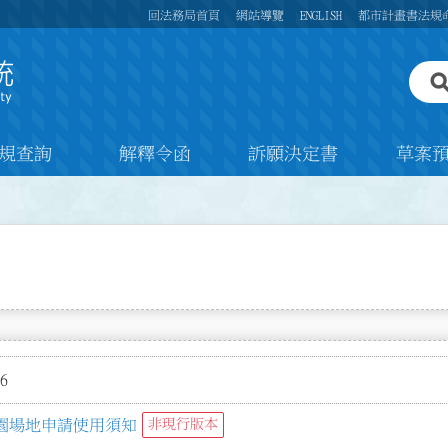
回法務局首頁
網站導覽
ENGLISH
都市計畫書法規
規查詢
解釋令函
訴願決定書
草案
6
園場地申請使用須知
非現行版本