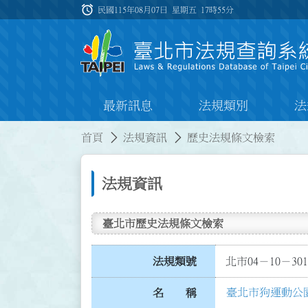
跳到主要內容
alarm
:::
民國115年08月07日 星期五
17時55分
最新訊息
法規類別
法
:::
:::
首頁
法規資訊
歷史法規條文檢索
法規資訊
臺北市歷史法規條文檢索
法規類號
北市04－10－301
臺北市狗運動公
名 稱