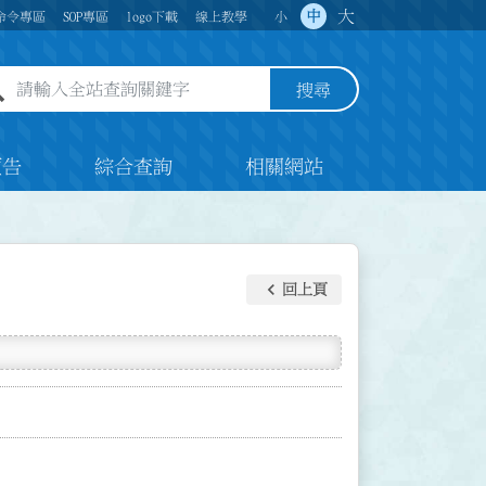
大
中
命令專區
SOP專區
logo下載
線上教學
小
全站查詢關鍵字欄位
搜尋
預告
綜合查詢
相關網站
keyboard_arrow_left
回上頁