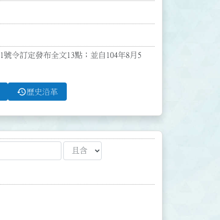
01號令訂定發布全文13點；並自104年8月5
history
歷史沿革