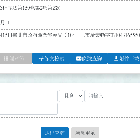
程序法第159條第2項第2款
 月 15 日
月15日臺北市政府產業發展局（104）北市產業動字第104316555
apps
tune
pin
file_download
編章節
條文檢索
條號查詢
附件下載
送出查詢
清除重填