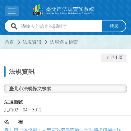
跳到主要內容
展開選單
全站查詢關鍵字欄位
搜尋
:::
:::
首頁
法規資訊
法規條文檢索
keyboard_arrow_left
回上頁
法規資訊
臺北市法規條文檢索
法規類號
北市02－04－3012
名 稱
臺北市民俗遶境、大型宗教慶典或類似活動標準作業程序