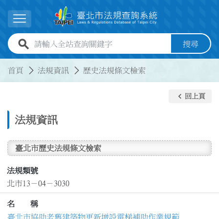
跳到主要內容
展開選單
全站查詢關鍵字欄位
搜尋
:::
:::
首頁
法規資訊
歷史法規條文檢索
keyboard_arrow_left
回上頁
法規資訊
臺北市歷史法規條文檢索
法規類號
北市13－04－3030
名 稱
臺北市協助老舊建築物更新增設電梯補助作業規範