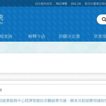
回法務局首頁
網站導覽
ENGLISH
都市計畫書法規
規查詢
解釋令函
訴願決定書
草案
8
局就業服務中心經濟型遊民求職就業交通、膳食及租屋費用補助