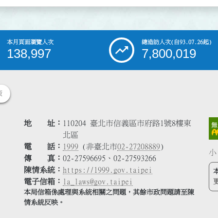
本月頁面瀏覽人次
總造訪人次
(自93.07.26起)
138,997
7,800,019
策
地 址
110204 臺北市信義區市府路1號8樓東
北區
電 話
1999
(非臺北市
02-27208889
)
小
傳 真
02-27596695、02-27593266
陳情系統
https://1999.gov.taipei
電子信箱
la_laws@gov.taipei
本局信箱係處理與系統相關之問題，其餘市政問題請至陳
情系統反映。