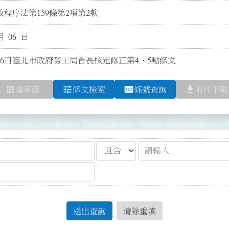
程序法第159條第2項第2款
月 06 日
月6日臺北市政府勞工局首長核定修正第4、5點條文
apps
tune
pin
file_download
編章節
條文檢索
條號查詢
附件下載
送出查詢
清除重填