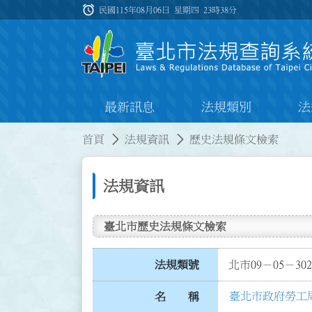
跳到主要內容
alarm
:::
民國115年08月06日 星期四
23時38分
最新訊息
法規類別
法
:::
:::
首頁
法規資訊
歷史法規條文檢索
法規資訊
臺北市歷史法規條文檢索
法規類號
北市09－05－302
臺北市政府勞工
名 稱