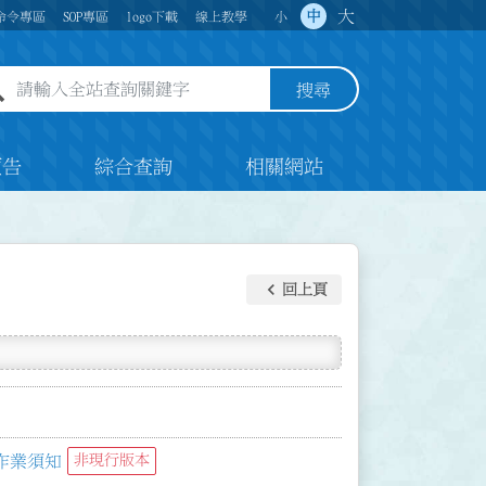
大
中
命令專區
SOP專區
logo下載
線上教學
小
全站查詢關鍵字欄位
搜尋
預告
綜合查詢
相關網站
keyboard_arrow_left
回上頁
作業須知
非現行版本