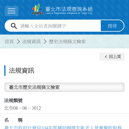
跳到主要內容
展開選單
全站查詢關鍵字欄位
搜尋
:::
:::
首頁
法規資訊
歷史法規條文檢索
keyboard_arrow_left
回上頁
法規資訊
臺北市歷史法規條文檢索
法規類號
北市08－06－3012
名 稱
臺北市政府社會局104年度補助辦理失能老人營養餐飲服務