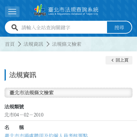
跳到主要內容
展開選單
全站查詢關鍵字欄位
搜尋
:::
:::
首頁
法規資訊
法規條文檢索
keyboard_arrow_left
回上頁
法規資訊
臺北市法規條文檢索
法規類號
北市04－02－2010
名 稱
臺北市市場處聘用及約僱人員考核要點