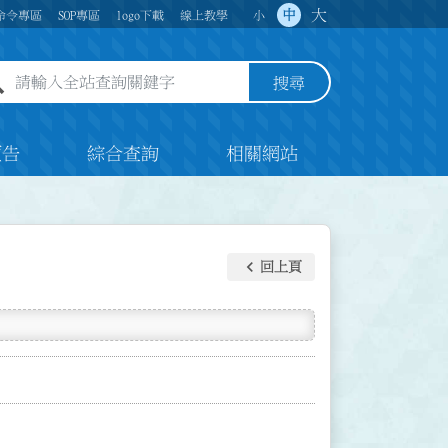
大
中
命令專區
SOP專區
logo下載
線上教學
小
全站查詢關鍵字欄位
搜尋
預告
綜合查詢
相關網站
keyboard_arrow_left
回上頁