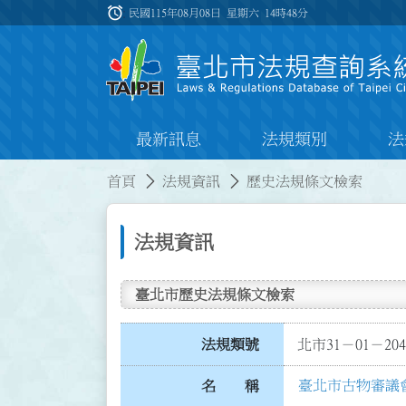
跳到主要內容
alarm
:::
民國115年08月08日 星期六
14時48分
最新訊息
法規類別
法
:::
:::
首頁
法規資訊
歷史法規條文檢索
法規資訊
臺北市歷史法規條文檢索
法規類號
北市31－01－204
臺北市古物審議
名 稱