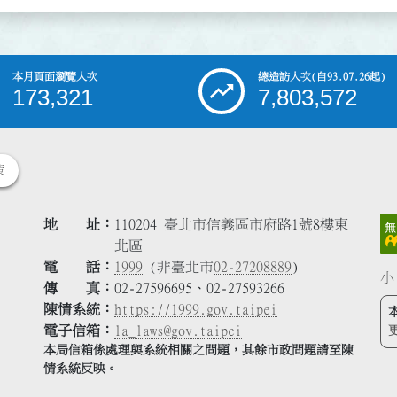
本月頁面瀏覽人次
總造訪人次
(自93.07.26起)
173,321
7,803,572
策
地 址
110204 臺北市信義區市府路1號8樓東
北區
電 話
1999
(非臺北市
02-27208889
)
小
傳 真
02-27596695、02-27593266
陳情系統
https://1999.gov.taipei
電子信箱
la_laws@gov.taipei
本局信箱係處理與系統相關之問題，其餘市政問題請至陳
情系統反映。