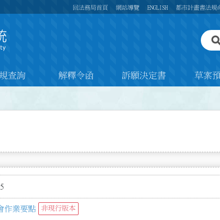
回法務局首頁
網站導覽
ENGLISH
都市計畫書法規
規查詢
解釋令函
訴願決定書
草案
5
會作業要點
非現行版本