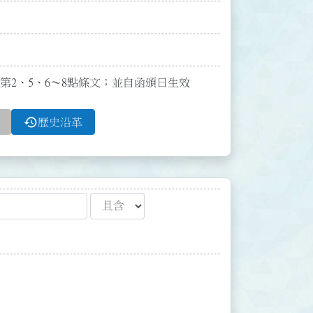
修正第2、5、6～8點條文；並自函頒日生效
history
歷史沿革