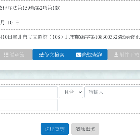
程序法第159條第2項第1款
 月 10 日
月10日臺北市立文獻館（108）北市獻編字第1083003328號函
apps
tune
pin
file_download
編章節
條文檢索
條號查詢
附件下載
送出查詢
清除重填