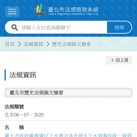
跳到主要內容
展開選單
全站查詢關鍵字欄位
搜尋
:::
:::
首頁
法規資訊
歷史法規條文檢索
keyboard_arrow_left
回上頁
法規資訊
臺北市歷史法規條文檢索
法規類號
北市06－07－3020
名 稱
臺北市政府處理違反下水道法涉及雨水下水道事件統一裁罰