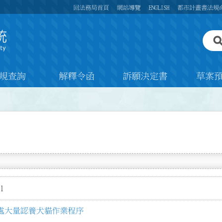
回法務局首頁
網站導覽
ENGLISH
都市計畫書法規
規查詢
解釋令函
訴願決定書
草案
1
處大量認養犬貓作業程序