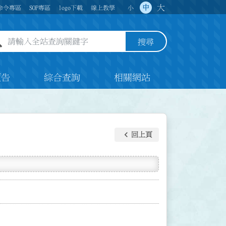
大
中
命令專區
SOP專區
logo下載
線上教學
小
全站查詢關鍵字欄位
搜尋
預告
綜合查詢
相關網站
keyboard_arrow_left
回上頁