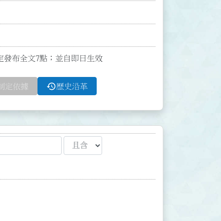
函訂定發布全文7點；並自即日生效
history
制定依據
歷史沿革