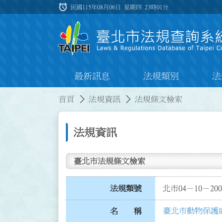
跳到主要內容
alarm
:::
民國115年08月06日 星期四
23時01分
最新訊息
法規類別
法
:::
:::
首頁
法規資訊
法規條文檢索
法規資訊
臺北市法規條文檢索
法規類號
北市04－10－200
臺北市動物保護
名 稱