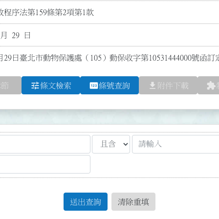
程序法第159條第2項第1款
 月 29 日
月29日臺北市動物保護處（105）動保收字第10531444000號
tune
pin
file_download
extension
章節
條文檢索
條號查詢
附件下載
送出查詢
清除重填