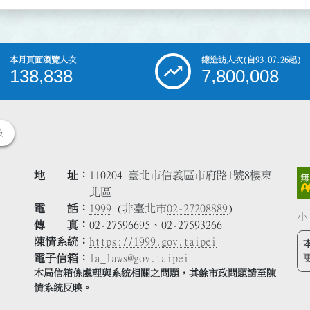
本月頁面瀏覽人次
總造訪人次
(自93.07.26起)
138,838
7,800,008
策
地 址
110204 臺北市信義區市府路1號8樓東
北區
電 話
1999
(非臺北市
02-27208889
)
小
傳 真
02-27596695、02-27593266
陳情系統
https://1999.gov.taipei
電子信箱
la_laws@gov.taipei
本局信箱係處理與系統相關之問題，其餘市政問題請至陳
情系統反映。