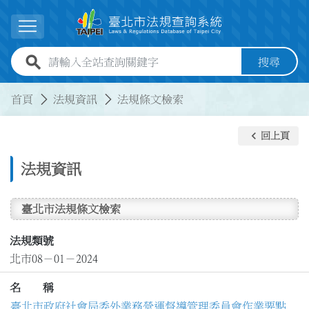
跳到主要內容
展開選單
全站查詢關鍵字欄位
搜尋
:::
:::
首頁
法規資訊
法規條文檢索
keyboard_arrow_left
回上頁
法規資訊
臺北市法規條文檢索
法規類號
北市08－01－2024
名 稱
臺北市政府社會局委外業務營運督導管理委員會作業要點