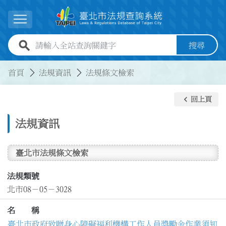
跳到主要內容
展開選單
全站查詢關鍵字欄位
搜尋
:::
:::
首頁
法規資訊
法規條文檢索
keyboard_arrow_left
回上頁
法規資訊
臺北市法規條文檢索
法規類號
北市08－05－3028
名 稱
臺北市政府致贈身心障礙福利機構工作人員獎勵金作業須知