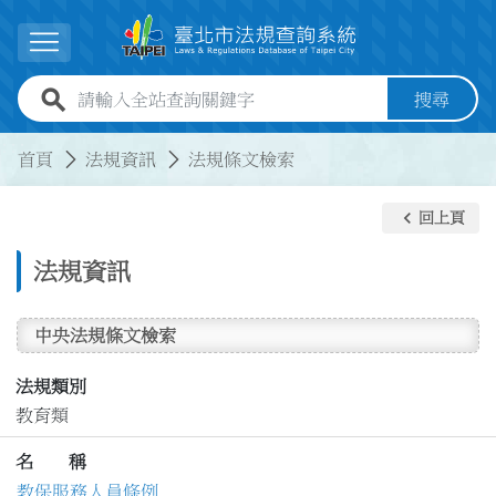
跳到主要內容
展開選單
全站查詢關鍵字欄位
搜尋
:::
:::
首頁
法規資訊
法規條文檢索
keyboard_arrow_left
回上頁
法規資訊
中央法規條文檢索
法規類別
教育類
名 稱
教保服務人員條例