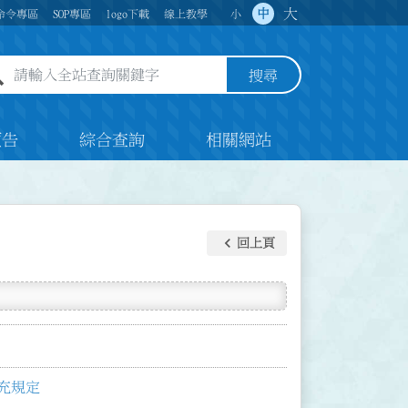
大
中
命令專區
SOP專區
logo下載
線上教學
小
全站查詢關鍵字欄位
搜尋
預告
綜合查詢
相關網站
keyboard_arrow_left
回上頁
充規定