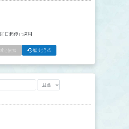
函自即日起停止適用
history
制定依據
歷史沿革