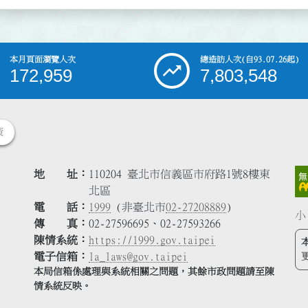
本月頁面瀏覽人次
總造訪人次
(自93.07.26起)
172,959
7,803,548
策
地 址
110204 臺北市信義區市府路1號8樓東
北區
電 話
1999
(非臺北市
02-27208889
)
小
傳 真
02-27596695、02-27593266
陳情系統
https://1999.gov.taipei
電子信箱
la_laws@gov.taipei
本局信箱係處理與系統相關之問題，其餘市政問題請至陳
情系統反映。