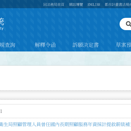
回法務局首頁
網站導覽
ENGLISH
都市計畫書法規
規查詢
解釋令函
訴願決定書
草案
1
衛生局照顧管理人員曾任國內長期照顧服務年資採計提敘薪級補