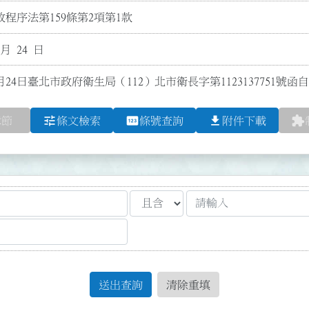
程序法第159條第2項第1款
 月 24 日
月24日臺北市政府衛生局（112）北市衛長字第1123137751號
tune
pin
file_download
extension
章節
條文檢索
條號查詢
附件下載
送出查詢
清除重填