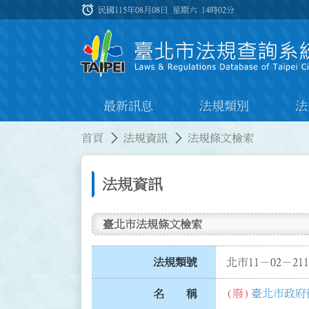
跳到主要內容
alarm
:::
民國115年08月08日 星期六
14時02分
最新訊息
法規類別
法
:::
:::
首頁
法規資訊
法規條文檢索
法規資訊
臺北市法規條文檢索
法規類號
北市11－02－211
(廢)
臺北市政府
名 稱