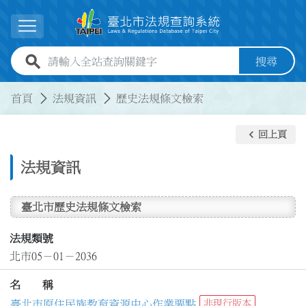
跳到主要內容
展開選單
全站查詢關鍵字欄位
搜尋
:::
:::
首頁
法規資訊
歷史法規條文檢索
keyboard_arrow_left
回上頁
法規資訊
臺北市歷史法規條文檢索
法規類號
北市05－01－2036
名 稱
臺北市原住民族教育資源中心作業要點
非現行版本