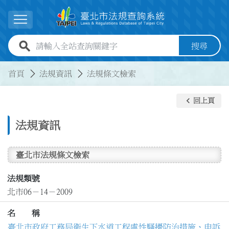
跳到主要內容
展開選單
全站查詢關鍵字欄位
搜尋
:::
:::
首頁
法規資訊
法規條文檢索
keyboard_arrow_left
回上頁
法規資訊
臺北市法規條文檢索
法規類號
北市06－14－2009
名 稱
臺北市政府工務局衛生下水道工程處性騷擾防治措施、申訴