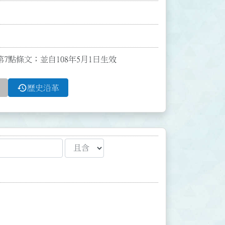
第7點條文；並自108年5月1日生效
history
歷史沿革