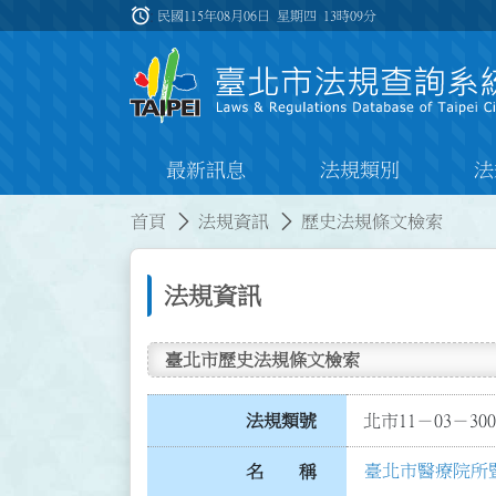
跳到主要內容
alarm
:::
民國115年08月06日 星期四
13時09分
最新訊息
法規類別
法
:::
:::
首頁
法規資訊
歷史法規條文檢索
法規資訊
臺北市歷史法規條文檢索
法規類號
北市11－03－300
臺北市醫療院所
名 稱