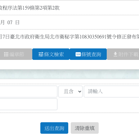
程序法第159條第2項第2款
 月 07 日
月7日臺北市政府衛生局北市衛秘字第10830350691號令修正發布
apps
tune
pin
file_download
編章節
條文檢索
條號查詢
附件下載
送出查詢
清除重填