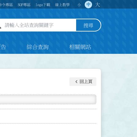
大
中
命令專區
SOP專區
logo下載
線上教學
小
全站查詢關鍵字欄位
搜尋
預告
綜合查詢
相關網站
keyboard_arrow_left
回上頁