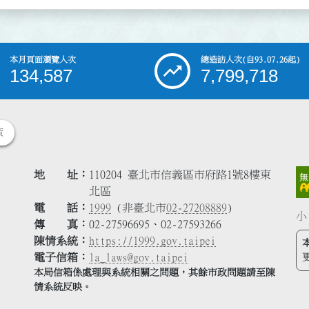
本月頁面瀏覽人次
總造訪人次
(自93.07.26起)
134,587
7,799,718
策
地 址
110204 臺北市信義區市府路1號8樓東
北區
電 話
1999
(非臺北市
02-27208889
)
小
傳 真
02-27596695、02-27593266
陳情系統
https://1999.gov.taipei
電子信箱
la_laws@gov.taipei
本局信箱係處理與系統相關之問題，其餘市政問題請至陳
情系統反映。