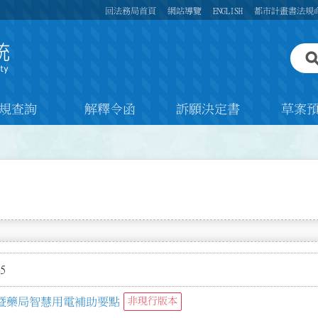
回法務局首頁
網站導覽
ENGLISH
都市計畫書法規
規查詢
解釋令函
訴願決定書
草案
5
暨藥局智慧用電補助要點
非現行版本