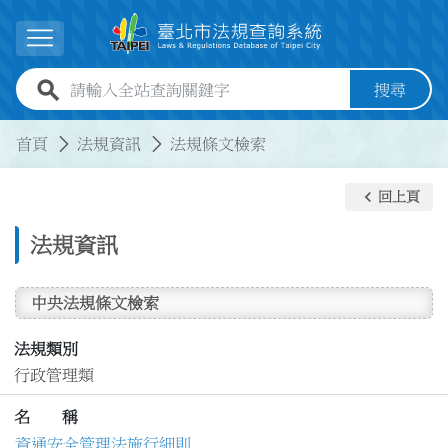
跳到主要內容
展開選單
全站查詢關鍵字欄位
搜尋
:::
:::
首頁
法規資訊
法規條文檢索
keyboard_arrow_left
回上頁
法規資訊
中央法規條文檢索
法規類別
行政管理類
名 稱
資通安全管理法施行細則