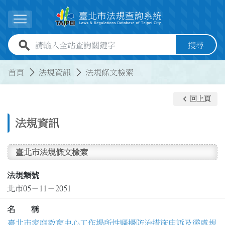
跳到主要內容
展開選單
全站查詢關鍵字欄位
搜尋
:::
:::
首頁
法規資訊
法規條文檢索
keyboard_arrow_left
回上頁
法規資訊
臺北市法規條文檢索
法規類號
北市05－11－2051
名 稱
臺北市家庭教育中心工作場所性騷擾防治措施申訴及懲處規