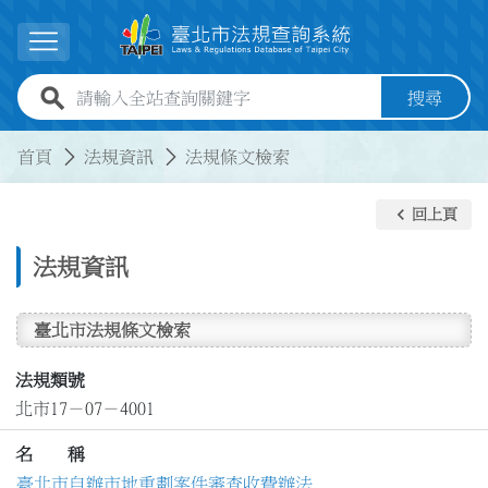
跳到主要內容
展開選單
全站查詢關鍵字欄位
搜尋
:::
:::
首頁
法規資訊
法規條文檢索
keyboard_arrow_left
回上頁
法規資訊
臺北市法規條文檢索
法規類號
北市17－07－4001
名 稱
臺北市自辦市地重劃案件審查收費辦法