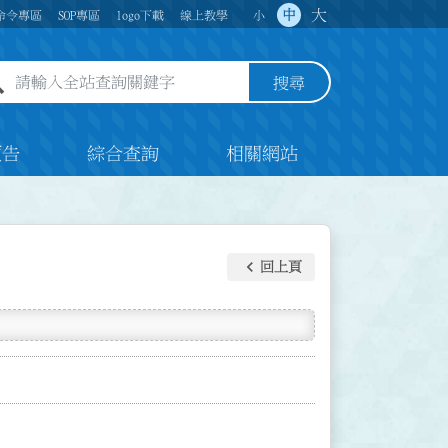
大
中
命令專區
SOP專區
logo下載
線上教學
小
全站查詢關鍵字欄位
搜尋
預告
綜合查詢
相關網站
keyboard_arrow_left
回上頁