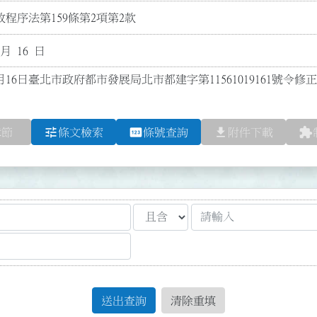
程序法第159條第2項第2款
 月 16 日
月16日臺北市政府都市發展局北市都建字第11561019161號令修
tune
pin
file_download
extension
章節
條文檢索
條號查詢
附件下載
送出查詢
清除重填