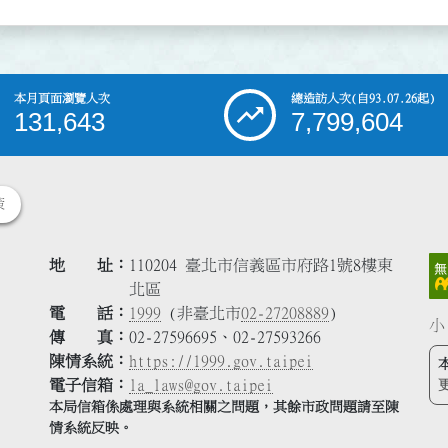
本月頁面瀏覽人次
總造訪人次
(自93.07.26起)
131,643
7,799,604
策
地 址
110204 臺北市信義區市府路1號8樓東
北區
電 話
1999
(非臺北市
02-27208889
)
小
傳 真
02-27596695、02-27593266
陳情系統
https://1999.gov.taipei
電子信箱
la_laws@gov.taipei
本局信箱係處理與系統相關之問題，其餘市政問題請至陳
情系統反映。