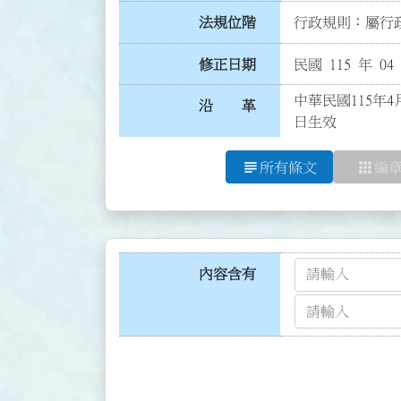
法規位階
行政規則：屬行政
修正日期
民國 115 年 04
中華民國115年4
沿 革
日生效
subject
apps
所有條文
編
內容含有