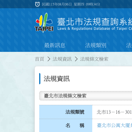
跳到主要內容
alarm
:::
民國115年08月06日 星期四
09時34分
最新訊息
法規類別
法
:::
:::
首頁
法規資訊
法規條文檢索
法規資訊
臺北市法規條文檢索
法規類號
北市13－16－301
臺北市公寓大廈
名 稱