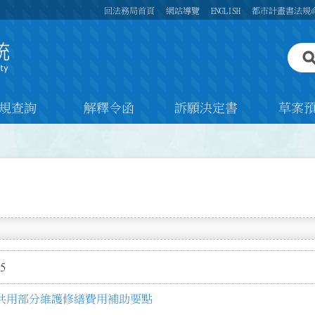
回法務局首頁
網站導覽
ENGLISH
都市計畫書法規
規查詢
解釋令函
訴願決定書
草案
5
共用部分維護修繕費用補助要點