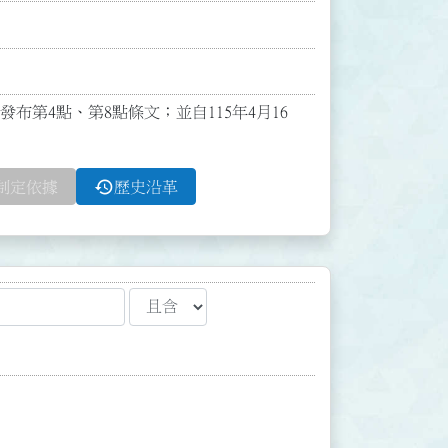
正發布第4點、第8點條文；並自115年4月16
history
制定依據
歷史沿革