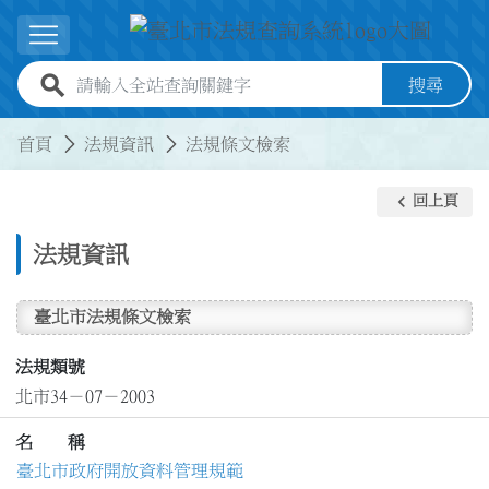
跳到主要內容
展開選單
全站查詢關鍵字欄位
搜尋
:::
:::
首頁
法規資訊
法規條文檢索
keyboard_arrow_left
回上頁
法規資訊
臺北市法規條文檢索
法規類號
北市34－07－2003
名 稱
臺北市政府開放資料管理規範