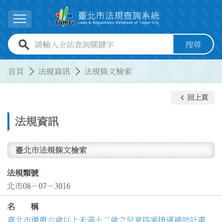
跳到主要內容
展開選單
全站查詢關鍵字欄位
搜尋
:::
:::
首頁
法規資訊
法規條文檢索
keyboard_arrow_left
回上頁
法規資訊
臺北市法規條文檢索
法規類號
北市08－07－3016
名 稱
臺北市優惠六歲以上未滿十二歲之兒童搭乘捷運補助計畫