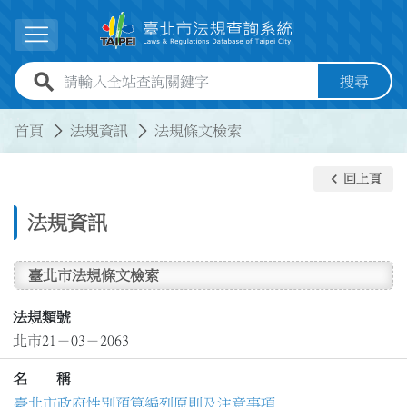
跳到主要內容
展開選單
全站查詢關鍵字欄位
搜尋
:::
:::
首頁
法規資訊
法規條文檢索
keyboard_arrow_left
回上頁
法規資訊
臺北市法規條文檢索
法規類號
北市21－03－2063
名 稱
臺北市政府性別預算編列原則及注意事項