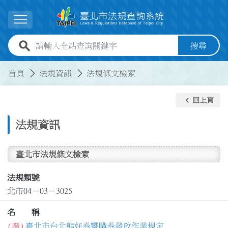
跳到主要內容
展開選單
全站查詢關鍵字欄位
搜尋
:::
:::
首頁
法規資訊
法規條文檢索
keyboard_arrow_left
回上頁
法規資訊
臺北市法規條文檢索
法規類號
北市04－03－3025
名 稱
(廢)
臺北市台北熊好券饗購券發放作業規定