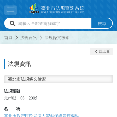
跳到主要內容
展開選單
全站查詢關鍵字欄位
搜尋
:::
:::
首頁
法規資訊
法規條文檢索
keyboard_arrow_left
回上頁
法規資訊
臺北市法規條文檢索
法規類號
北市02－08－2005
名 稱
臺北市政府民政局個人資料保護管理要點