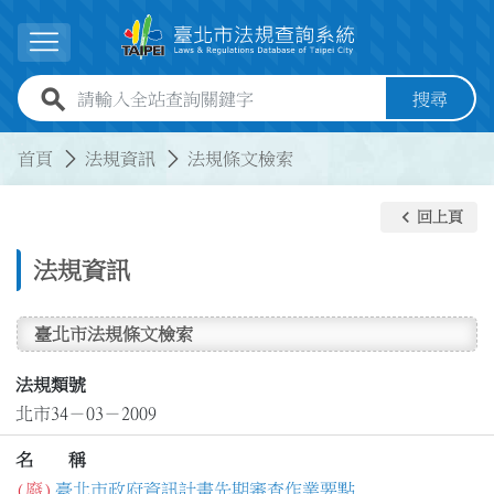
跳到主要內容
展開選單
全站查詢關鍵字欄位
搜尋
:::
:::
首頁
法規資訊
法規條文檢索
keyboard_arrow_left
回上頁
法規資訊
臺北市法規條文檢索
法規類號
北市34－03－2009
名 稱
(廢)
臺北市政府資訊計畫先期審查作業要點