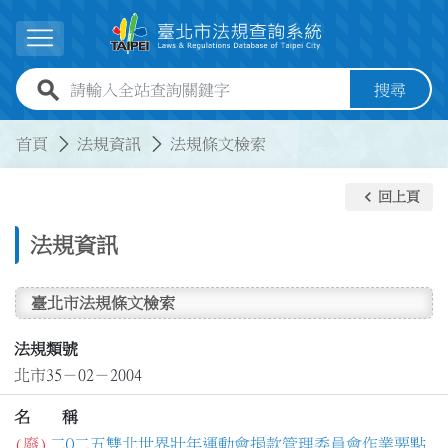
跳到主要內容
展開選單
全站查詢關鍵字欄位
搜尋
:::
:::
首頁
法規資訊
法規條文檢索
keyboard_arrow_left
回上頁
法規資訊
臺北市法規條文檢索
法規類號
北市35－02－2004
名 稱
(廢)
二O二五雙北世界壯年運動會捐款管理委員會作業要點