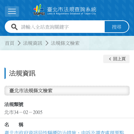
跳到主要內容
展開選單
全站查詢關鍵字欄位
搜尋
:::
:::
首頁
法規資訊
法規條文檢索
keyboard_arrow_left
回上頁
法規資訊
臺北市法規條文檢索
法規類號
北市34－02－2005
名 稱
臺北市政府資訊局性騷擾防治措施、申訴及調查處理要點