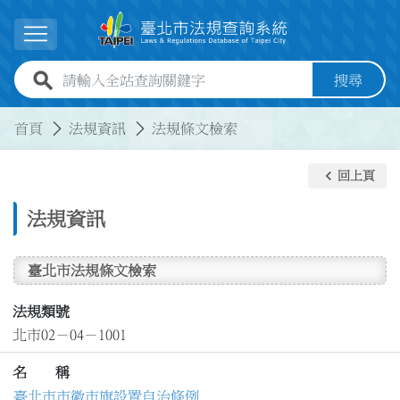
跳到主要內容
展開選單
全站查詢關鍵字欄位
搜尋
:::
:::
首頁
法規資訊
法規條文檢索
keyboard_arrow_left
回上頁
法規資訊
臺北市法規條文檢索
法規類號
北市02－04－1001
名 稱
臺北市市徽市旗設置自治條例