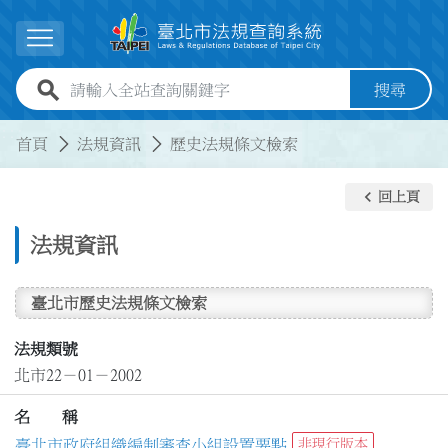
跳到主要內容
展開選單
全站查詢關鍵字欄位
搜尋
:::
:::
首頁
法規資訊
歷史法規條文檢索
keyboard_arrow_left
回上頁
法規資訊
臺北市歷史法規條文檢索
法規類號
北市22－01－2002
名 稱
臺北市政府組織編制審查小組設置要點
非現行版本