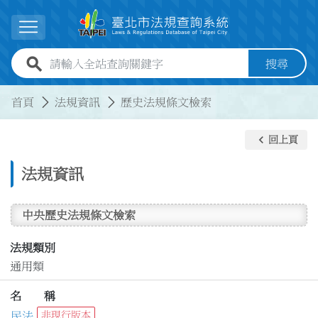
跳到主要內容
展開選單
全站查詢關鍵字欄位
搜尋
:::
:::
首頁
法規資訊
歷史法規條文檢索
keyboard_arrow_left
回上頁
法規資訊
中央歷史法規條文檢索
法規類別
通用類
名 稱
民法
非現行版本