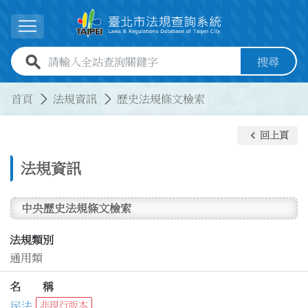
跳到主要內容
展開選單
全站查詢關鍵字欄位
搜尋
:::
:::
首頁
法規資訊
歷史法規條文檢索
keyboard_arrow_left
回上頁
法規資訊
中央歷史法規條文檢索
法規類別
通用類
名 稱
民法
非現行版本