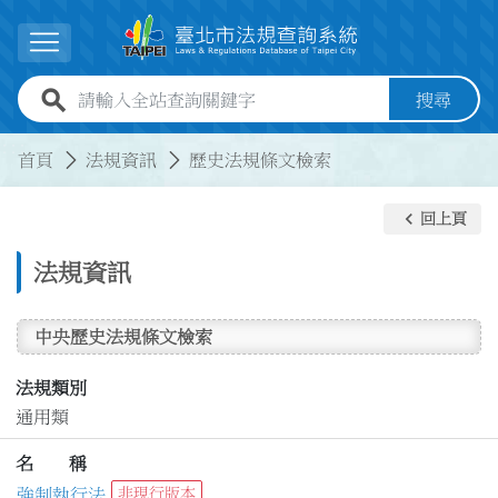
跳到主要內容
展開選單
全站查詢關鍵字欄位
搜尋
:::
:::
首頁
法規資訊
歷史法規條文檢索
keyboard_arrow_left
回上頁
法規資訊
中央歷史法規條文檢索
法規類別
通用類
名 稱
強制執行法
非現行版本