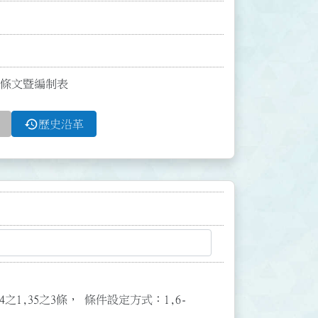
9條條文暨編制表
history
歷史沿革
3,34之1,35之3條， 條件設定方式：1,6-