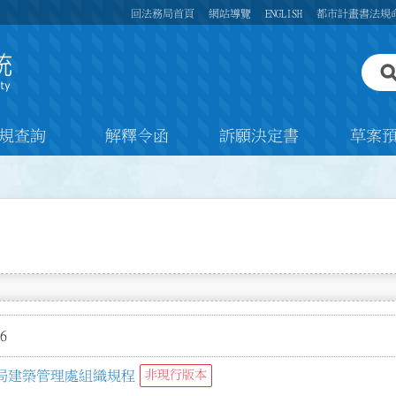
回法務局首頁
網站導覽
ENGLISH
都市計畫書法規
規查詢
解釋令函
訴願決定書
草案
6
局建築管理處組織規程
非現行版本