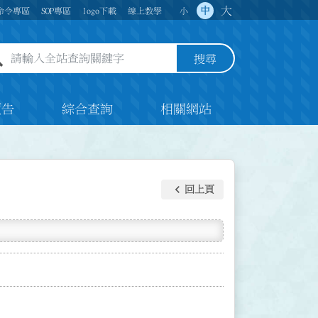
大
中
命令專區
SOP專區
logo下載
線上教學
小
全站查詢關鍵字欄位
搜尋
預告
綜合查詢
相關網站
keyboard_arrow_left
回上頁