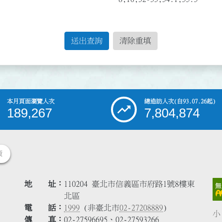
送出查詢
清除重填
本月頁面瀏覽人次
總造訪人次
(自93.07.26起)
189,267
7,804,874
策
地 址
110204 臺北市信義區市府路1號8樓東
北區
電 話
1999
(非臺北市
02-27208889
)
小
傳 真
02-27596695、02-27593266