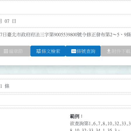
月 07 日
7日臺北市政府府法三字第9005539800號令修正發布第2～5、
apps
tune
pin
file_download
編章節
條文檢索
條號查詢
附件下載
1 條
範例：
欲查詢第1,6,7,8,10,32,3
8,10,32-33,34.1,35.3。