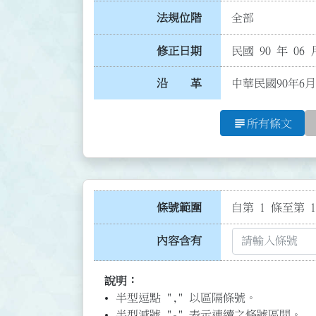
法規位階
全部
修正日期
民國 90 年 06 
沿 革
中華民國90年6月
subject
所有條文
條號範圍
自第 1 條至第 1
內容含有
說明：
半型逗點 "," 以區隔條號。
半型減號 "-" 表示連續之條號區間。