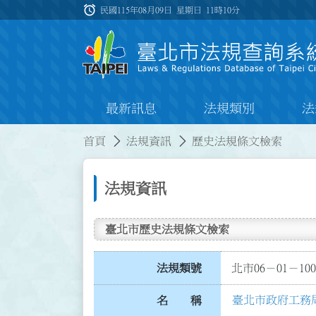
跳到主要內容
alarm
:::
民國115年08月09日 星期日
11時10分
最新訊息
法規類別
法
:::
:::
首頁
法規資訊
歷史法規條文檢索
法規資訊
臺北市歷史法規條文檢索
法規類號
北市06－01－100
臺北市政府工務
名 稱