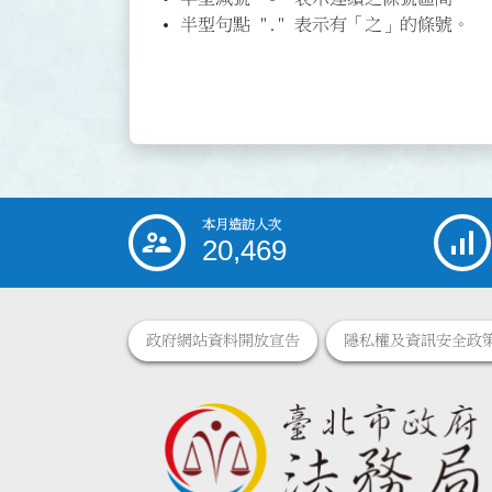
半型句點 "." 表示有「之」的條號。
本月造訪人次
:::
20,469
政府網站資料開放宣告
隱私權及資訊安全政