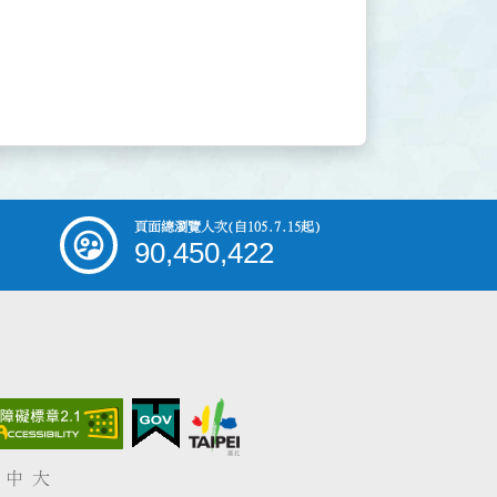
頁面總瀏覽人次
(自105.7.15起)
90,450,422
中
大