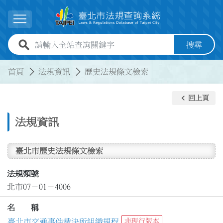
跳到主要內容
展開選單
全站查詢關鍵字欄位
搜尋
:::
:::
首頁
法規資訊
歷史法規條文檢索
keyboard_arrow_left
回上頁
法規資訊
臺北市歷史法規條文檢索
法規類號
北市07－01－4006
名 稱
臺北市交通事件裁決所組織規程
非現行版本