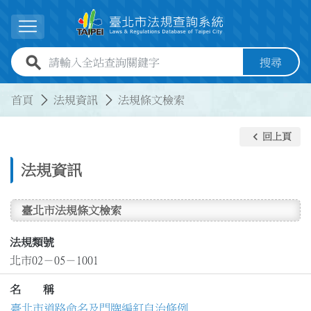
跳到主要內容
展開選單
全站查詢關鍵字欄位
搜尋
:::
:::
首頁
法規資訊
法規條文檢索
keyboard_arrow_left
回上頁
法規資訊
臺北市法規條文檢索
法規類號
北市02－05－1001
名 稱
臺北市道路命名及門牌編釘自治條例