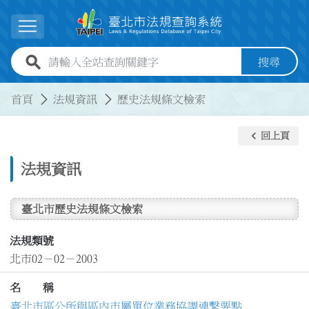
跳到主要內容
展開選單
全站查詢關鍵字欄位
搜尋
:::
:::
首頁
法規資訊
歷史法規條文檢索
keyboard_arrow_left
回上頁
法規資訊
臺北市歷史法規條文檢索
法規類號
北市02－02－2003
名 稱
臺北市區公所與區內市屬單位業務協調連繫要點