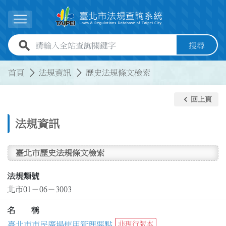
跳到主要內容
展開選單
全站查詢關鍵字欄位
搜尋
:::
:::
首頁
法規資訊
歷史法規條文檢索
keyboard_arrow_left
回上頁
法規資訊
臺北市歷史法規條文檢索
法規類號
北市01－06－3003
名 稱
臺北市市民廣場使用管理要點
非現行版本