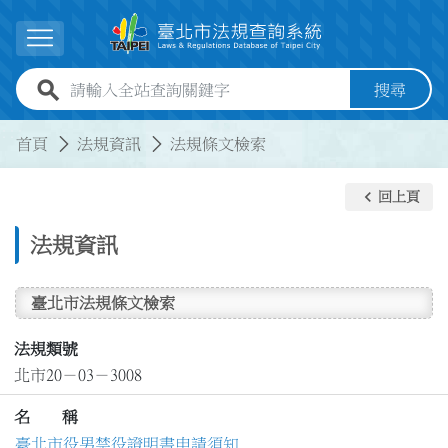
跳到主要內容
展開選單
全站查詢關鍵字欄位
搜尋
:::
:::
首頁
法規資訊
法規條文檢索
keyboard_arrow_left
回上頁
法規資訊
臺北市法規條文檢索
法規類號
北市20－03－3008
名 稱
臺北市役男禁役證明書申請須知