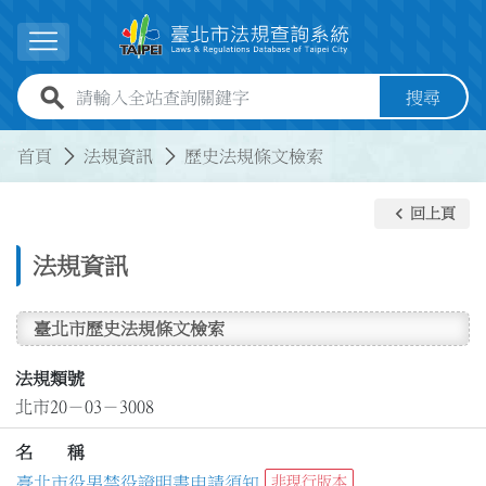
跳到主要內容
展開選單
全站查詢關鍵字欄位
搜尋
:::
:::
首頁
法規資訊
歷史法規條文檢索
keyboard_arrow_left
回上頁
法規資訊
臺北市歷史法規條文檢索
法規類號
北市20－03－3008
名 稱
臺北市役男禁役證明書申請須知
非現行版本