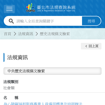
跳到主要內容
展開選單
全站查詢關鍵字欄位
搜尋
:::
:::
首頁
法規資訊
歷史法規條文檢索
keyboard_arrow_left
回上頁
法規資訊
中央歷史法規條文檢索
法規類別
社會類
名 稱
身心障礙福利服務專業人員遴用標準及培訓辦法