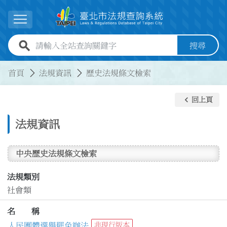
跳到主要內容
展開選單
全站查詢關鍵字欄位
搜尋
:::
:::
首頁
法規資訊
歷史法規條文檢索
keyboard_arrow_left
回上頁
法規資訊
中央歷史法規條文檢索
法規類別
社會類
名 稱
人民團體選舉罷免辦法
非現行版本