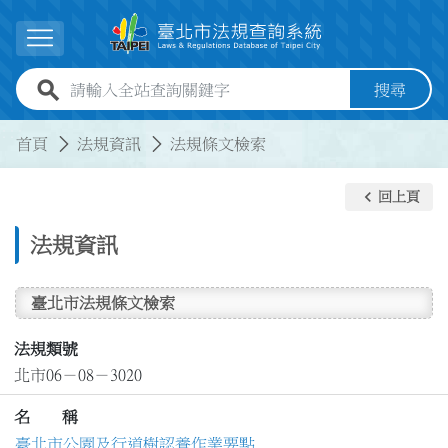
跳到主要內容
展開選單
全站查詢關鍵字欄位
搜尋
:::
:::
首頁
法規資訊
法規條文檢索
keyboard_arrow_left
回上頁
法規資訊
臺北市法規條文檢索
法規類號
北市06－08－3020
名 稱
臺北市公園及行道樹認養作業要點