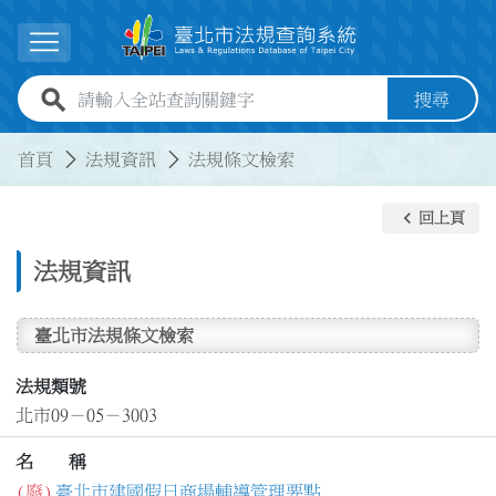
跳到主要內容
展開選單
全站查詢關鍵字欄位
搜尋
:::
:::
首頁
法規資訊
法規條文檢索
keyboard_arrow_left
回上頁
法規資訊
臺北市法規條文檢索
法規類號
北市09－05－3003
名 稱
(廢)
臺北市建國假日商場輔導管理要點