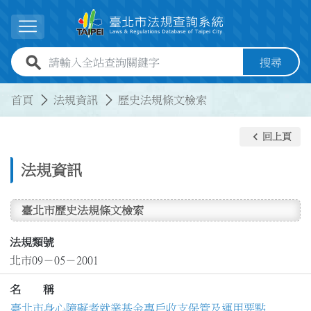
跳到主要內容
展開選單
全站查詢關鍵字欄位
搜尋
:::
:::
首頁
法規資訊
歷史法規條文檢索
keyboard_arrow_left
回上頁
法規資訊
臺北市歷史法規條文檢索
法規類號
北市09－05－2001
名 稱
臺北市身心障礙者就業基金專戶收支保管及運用要點