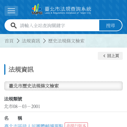
跳到主要內容
展開選單
全站查詢關鍵字欄位
搜尋
:::
:::
首頁
法規資訊
歷史法規條文檢索
keyboard_arrow_left
回上頁
法規資訊
臺北市歷史法規條文檢索
法規類號
北市08－03－2001
名 稱
臺北市區級人民團體輔導要點
非現行版本