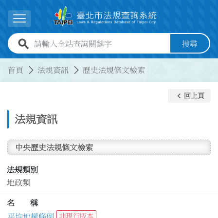
跳到主要內容
展開選單
全站查詢關鍵字欄位
搜尋
:::
:::
首頁
法規資訊
歷史法規條文檢索
keyboard_arrow_left
回上頁
法規資訊
中央歷史法規條文檢索
法規類別
地政類
名 稱
平均地權條例
非現行版本