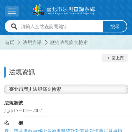
跳到主要內容
展開選單
全站查詢關鍵字欄位
搜尋
:::
:::
首頁
法規資訊
歷史法規條文檢索
keyboard_arrow_left
回上頁
法規資訊
臺北市歷史法規條文檢索
法規類號
北市17－09－2007
名 稱
臺北市各地政事務所各類地籍統計報表填報作業注意事項